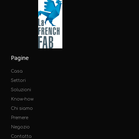
Pagine
Casa
Settori
Soluzioni
Know-how
Chi siamo
Premere
Negozio
Contatta