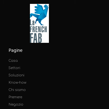
Pagine
Casa
Settori
Soluzioni
Know-how
Chi siamo
Premere
Negozio