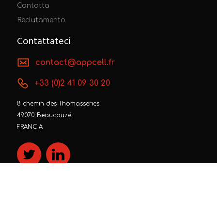
Contatta
Reclutamento
Contattateci
contact@appcell.fr
+33 (0)2 41 09 30 20
8 chemin des Thomasseries
49070 Beaucouzé
FRANCIA
AppCell 2022 | Tutti i diritti riservati
Avviso legale