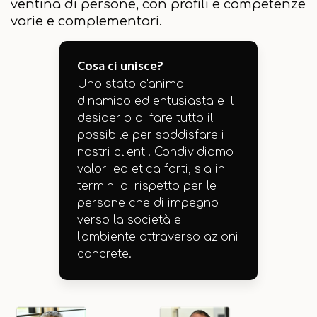
ventina di persone, con profili e competenze
varie e complementari.
Cosa ci unisce?
Uno stato d'animo
dinamico ed entusiasta e il
desiderio di fare tutto il
possibile per soddisfare i
nostri clienti. Condividiamo
valori ed etica forti, sia in
termini di rispetto per le
persone che di impegno
verso la società e
l'ambiente attraverso azioni
concrete.