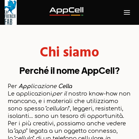
Chi siamo
Perché il nome AppCell?
Per
App
licazione
Cella
Le applicazioni
per il
nostro know-how non
mancano, e i materiali che utilizziamo
sono spesso
"cellulari
", leggeri, resistenti,
isolanti... sono un tesoro di opportunità.
Per i più creativi, possiamo anche vedere
la
"app
" legata a un oggetto connesso,
la
"cellula
" di un telefono cellulare
in